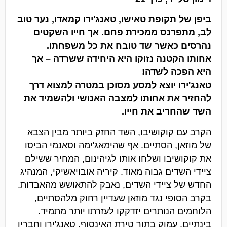
ביפן של תקופת טאישו, טאנג'ירו קמאדו, נער טוב
לב, מתפרנס ממכירת פחם. אך חייו השקטים
נהרסים כאשר שד טובח את כל משפחתו.
אחותו הקטנה נזוקו היא היחידה ששרדה – אך
היא הפכה לשדה!
טאנג'ירו יוצא למסע מסוכן במטרה למצוא דרך
להחזיר את אחותו למצבה האנושי ולהשמיד את
השד שהחריב את חייו.
הקרב עם קוקושיבו, השד החזק ביותר מבין הצבא
של מוזאן, הסתיים. אף שהימאג'ימה וסאנמי הביסו
את קוקושיבו ושלחו אותו לגיהינום, המחיר ששילם
ציידי השדים גבוה מאוד. קיריה אובויאשיקי, המנהיג
החדש של ציידי השדים, נאבק להתאושש מהאבדות.
בקרב הסופי נגד מוזאן שעדיין רחוק מלהסתיים,
הלוחמים הנותרים יזדקקו לעזרתו יותר מתמיד.
בינתיים, עמוק בתוך טירת האינסוף, טאנג'ירו וחבריו