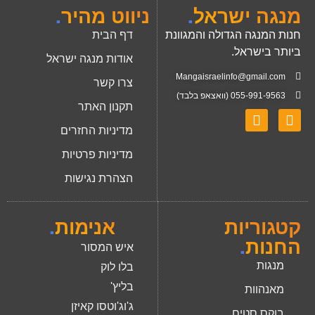
מנגה ישראל
.
ניווט מהיר
.
חנות המנגה הגדולה והמגוונת
דף הבית
ביותר בישראל.
אודות מנגה ישראל
Mangaisraelinfo@gmail.com
צרו קשר
055-991-9563 (וואצאפ בלבד)
תקנון האתר
מדיניות החזרים
מדיניות פרטיות
הצהרת נגישות
קטגוריות
אנימות
.
החנות
.
איש המסור
מנגות
בלו לוק
בליץ'
מאנהוות
ג'וג'וטסו קאיזן
בוקס סטים