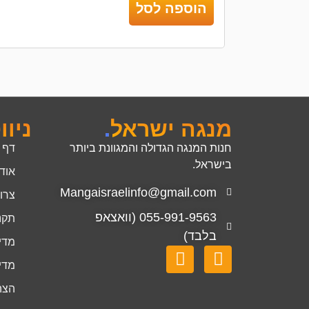
הוספה לסל
מנגה ישראל
.
ניוו
חנות המנגה הגדולה והמגוונת ביותר
דף 
בישראל.
אוד
Mangaisraelinfo@gmail.com
צרו
055-991-9563 (וואצאפ
תקנ
בלבד)
מדינ
מדינ
הצה