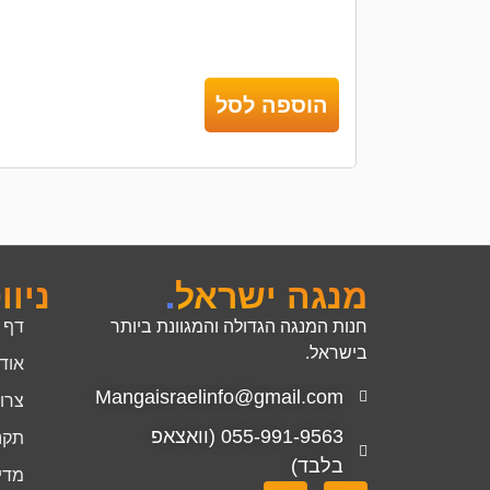
הוספה לסל
מנגה ישראל
.
ניוו
חנות המנגה הגדולה והמגוונת ביותר
דף 
בישראל.
אוד
Mangaisraelinfo@gmail.com
צרו
055-991-9563 (וואצאפ
תקנ
בלבד)
מדינ