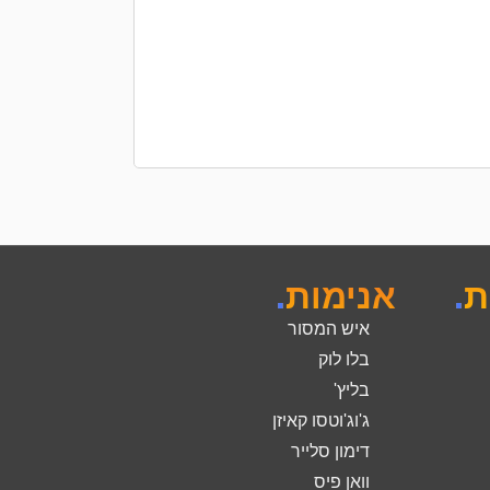
הוספה לסל
ת
.
אנימות
.
איש המסור
בלו לוק
בליץ'
ג'וג'וטסו קאיזן
דימון סלייר
וואן פיס