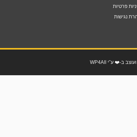
יות פרטיות
רת נגישות
וצב ב-❤️ ע"י WP4All