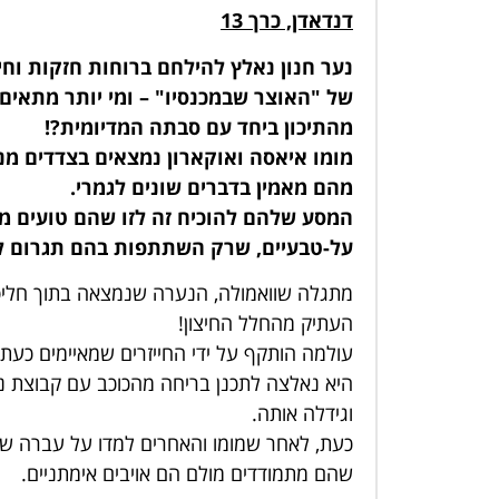
דנדאדן, כרך 13
נער חנון נאלץ להילחם ברוחות חזקות וחי
של "האוצר שבמכנסיו" – ומי יותר מתאי
מהתיכון ביחד עם סבתה המדיומית?!
מומו איאסה ואוקארון נמצאים בצדדים מנ
מהם מאמין בדברים שונים לגמרי.
המסע שלהם להוכיח זה לזו שהם טועים מ
על-טבעיים, שרק השתתפות בהם תגרום לה
מתגלה שוואמולה, הנערה שנמצאה בתוך חליפת
העתיק מהחלל החיצון!
עולמה הותקף על ידי החייזרים שמאיימים כעת
היא נאלצה לתכנן בריחה מהכוכב עם קבוצת נ
וגידלה אותה.
כעת, לאחר שמומו והאחרים למדו על עברה של 
שהם מתמודדים מולם הם אויבים אימתניים.