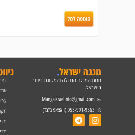
הוספה לסל
מנגה ישראל
.
ניוו
חנות המנגה הגדולה והמגוונת ביותר
דף 
בישראל.
אודו
Mangaisraelinfo@gmail.com
צרו
055-991-9563 (וואצאפ בלבד)
תקנ
מדינ
מדינ