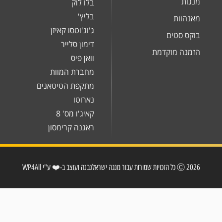
מנגות
בלו לוק
בליץ'
מאנהוות
ג'וג'וטסו קאיזן
בוקס סטים
דימון סלייר
הזמנה מוקדמת
וואן פיס
מחברת המוות
מתקפת הטיטאנים
נארוטו
קאיג'ו מס' 8
ראגנה קרימסון
2026 Ⓒ כל הזכויות שמורות עבור מנגה ישראל
נבנה ועוצב ב-❤️ ע"י WP4All