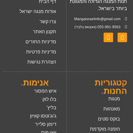
חנות המנגה הגדולה והמגוונת
דף הבית
ביותר בישראל.
אודות מנגה ישראל
Mangaisraelinfo@gmail.com
צרו קשר
055-991-9563 (וואצאפ בלבד)
תקנון האתר
מדיניות החזרים
מדיניות פרטיות
הצהרת נגישות
קטגוריות
אנימות
.
החנות
.
איש המסור
מנגות
בלו לוק
בליץ'
מאנהוות
ג'וג'וטסו קאיזן
בוקס סטים
דימון סלייר
הזמנה מוקדמת
וואן פיס