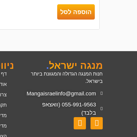
הוספה לסל
מנגה ישראל
.
ניוו
חנות המנגה הגדולה והמגוונת ביותר
דף 
בישראל.
אוד
Mangaisraelinfo@gmail.com
צרו
055-991-9563 (וואצאפ
תקנ
בלבד)
מדינ
מדינ
הצה