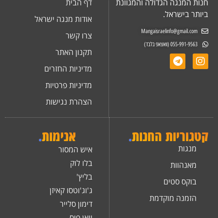
חנות המנגה הגדולה והמגוונת
דף הבית
ביותר בישראל.
אודות מנגה ישראל
Mangaisraelinfo@gmail.com
צרו קשר
055-991-9563 (וואצאפ בלבד)
תקנון האתר
מדיניות החזרים
מדיניות פרטיות
הצהרת נגישות
קטגוריות החנות
.
אנימות
.
מנגות
איש המסור
בלו לוק
מאנהוות
בליץ'
בוקס סטים
ג'וג'וטסו קאיזן
הזמנה מוקדמת
דימון סלייר
וואן פיס