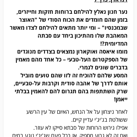
נער חנון נאלץ להילחם ברוחות חזקות וחייזרים,
בזמן שהם חומדים את הכוח הסודי של "האוצר
שבמכנסיו" – ומי יותר מתאים להילחם לצדו מאשר
המאהבת שלו מהתיכון ביחד עם סבתה
המדיומית?!
מומו איאסה ואוקארון נמצאים בצדדים מנוגדים
של הספקטרום העל-טבעי – כל אחד מהם מאמין
בדברים שונים לגמרי.
המסע שלהם להוכיח זה לזו שהם טועים מוביל
אותם לדרך של אהבה סודית וקרבות על-טבעיים,
שרק השתתפות בהם תגרום להם להאמין בבלתי
ייאמן!
לאחר ניצחון על אל הנחש, האיום של עין הרשע
ששולטת בג'יג'י עדיין קיים.
אפילו גירוש הרוחות של סבתא סייקו לא עוזר.
ואם זה לא גרוע מספיק, אז בכל פעם שג'יג'י נוגע במים