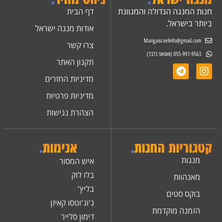
חנות המנגה הגדולה והמגוונת
דף הבית
ביותר בישראל.
אודות מנגה ישראל
Mangaisraelinfo@gmail.com
צרו קשר
055-991-9563 (וואצאפ בלבד)
תקנון האתר
מדיניות החזרים
מדיניות פרטיות
הצהרת נגישות
קטגוריות החנות
.
אנימות
.
מנגות
איש המסור
בלו לוק
מאנהוות
בליץ'
בוקס סטים
ג'וג'וטסו קאיזן
הזמנה מוקדמת
דימון סלייר