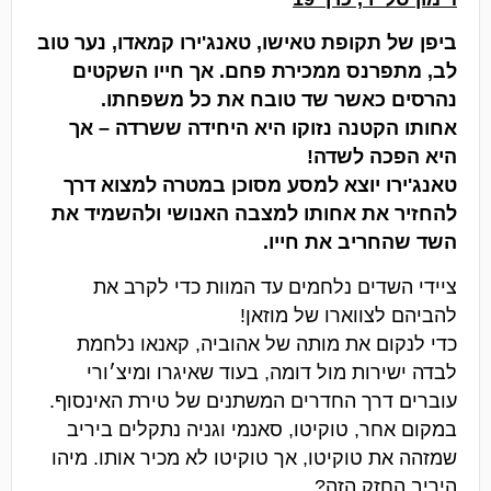
ביפן של תקופת טאישו, טאנג'ירו קמאדו, נער טוב
לב, מתפרנס ממכירת פחם. אך חייו השקטים
נהרסים כאשר שד טובח את כל משפחתו.
אחותו הקטנה נזוקו היא היחידה ששרדה – אך
היא הפכה לשדה!
טאנג'ירו יוצא למסע מסוכן במטרה למצוא דרך
להחזיר את אחותו למצבה האנושי ולהשמיד את
השד שהחריב את חייו.
ציידי השדים נלחמים עד המוות כדי לקרב את
להביהם לצווארו של מוזאן!
כדי לנקום את מותה של אהוביה, קאנאו נלחמת
לבדה ישירות מול דומה, בעוד שאיגרו ומיצ׳ורי
עוברים דרך החדרים המשתנים של טירת האינסוף.
במקום אחר, טוקיטו, סאנמי וגניה נתקלים ביריב
שמזהה את טוקיטו, אך טוקיטו לא מכיר אותו. מיהו
היריב החזק הזה?