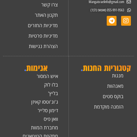
Mangaisraelinfo@gmail.com
צרו קשר
055-991-9563 (וואצאפ בלבד)
תקנון האתר
מדיניות החזרים
מדיניות פרטיות
הצהרת נגישות
קטגוריות החנות
.
אנימות
.
מנגות
איש המסור
בלו לוק
מאנהוות
בליץ'
בוקס סטים
ג'וג'וטסו קאיזן
הזמנה מוקדמת
דימון סלייר
וואן פיס
מחברת המוות
מתקפת הטיטאנים