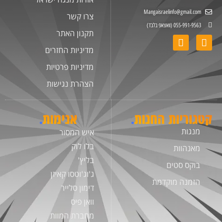
Mangaisraelinfo@gmail.com
צרו קשר
055-991-9563 (וואצאפ בלבד)
תקנון האתר
מדיניות החזרים
מדיניות פרטיות
הצהרת נגישות
קטגוריות החנות
.
אנימות
.
מנגות
איש המסור
בלו לוק
מאנהוות
בליץ'
בוקס סטים
ג'וג'וטסו קאיזן
הזמנה מוקדמת
דימון סלייר
וואן פיס
מחברת המוות