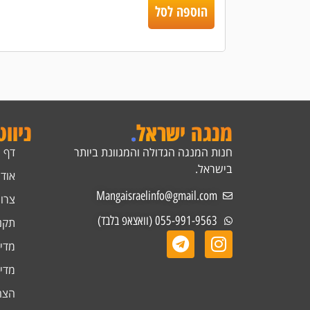
הוספה לסל
מנגה ישראל
.
ניוו
חנות המנגה הגדולה והמגוונת ביותר
דף 
בישראל.
אודו
Mangaisraelinfo@gmail.com
צרו
055-991-9563 (וואצאפ בלבד)
תקנ
מדינ
מדינ
הצה