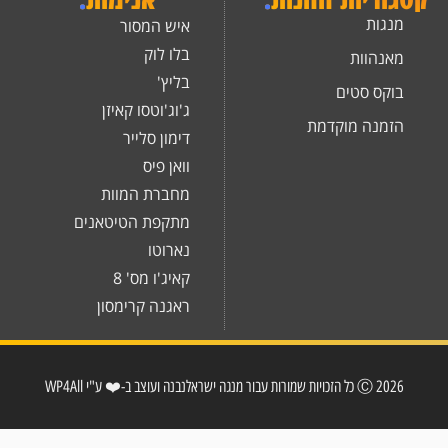
מנגות
איש המסור
בלו לוק
מאנהוות
בליץ'
בוקס סטים
ג'וג'וטסו קאיזן
הזמנה מוקדמת
דימון סלייר
וואן פיס
מחברת המוות
מתקפת הטיטאנים
נארוטו
קאיג'ו מס' 8
ראגנה קרימסון
2026 Ⓒ כל הזכויות שמורות עבור מנגה ישראל
נבנה ועוצב ב-❤️ ע"י WP4All