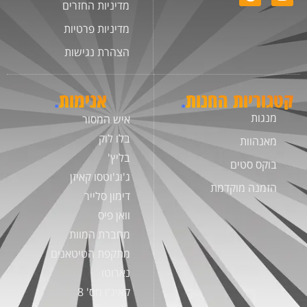
מדיניות החזרים
מדיניות פרטיות
הצהרת נגישות
קטגוריות החנות
.
אנימות
.
מנגות
איש המסור
בלו לוק
מאנהוות
בליץ'
בוקס סטים
ג'וג'וטסו קאיזן
הזמנה מוקדמת
דימון סלייר
וואן פיס
מחברת המוות
מתקפת הטיטאנים
נארוטו
קאיג'ו מס' 8