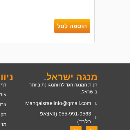
הוספה לסל
מנגה ישראל
.
ניוו
חנות המנגה הגדולה והמגוונת ביותר
דף 
בישראל.
אוד
Mangaisraelinfo@gmail.com
צרו
055-991-9563 (וואצאפ
תקנ
בלבד)
מדינ