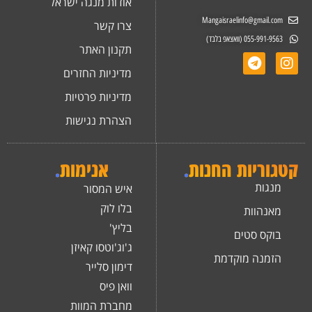
אודות מנגה ישראל
Mangaisraelinfo@gmail.com
צרו קשר
055-991-9563 (וואצאפ בלבד)
תקנון האתר
מדיניות החזרים
מדיניות פרטיות
הצהרת נגישות
קטגוריות החנות
.
אנימות
.
מנגות
איש המסור
בלו לוק
מאנהוות
בליץ'
בוקס סטים
ג'וג'וטסו קאיזן
הזמנה מוקדמת
דימון סלייר
וואן פיס
מחברת המוות