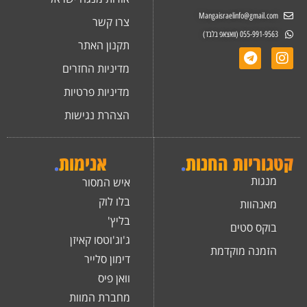
Mangaisraelinfo@gmail.com
צרו קשר
055-991-9563 (וואצאפ בלבד)
תקנון האתר
מדיניות החזרים
מדיניות פרטיות
הצהרת נגישות
קטגוריות החנות
.
אנימות
.
מנגות
איש המסור
בלו לוק
מאנהוות
בליץ'
בוקס סטים
ג'וג'וטסו קאיזן
הזמנה מוקדמת
דימון סלייר
וואן פיס
מחברת המוות