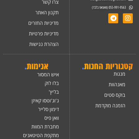
צרו קשר
055-991-9563 (וואצאפ בלבד)
תקנון האתר
מדיניות החזרים
מדיניות פרטיות
הצהרת נגישות
קטגוריות החנות
.
אנימות
.
מנגות
איש המסור
בלו לוק
מאנהוות
בליץ'
בוקס סטים
ג'וג'וטסו קאיזן
הזמנה מוקדמת
דימון סלייר
וואן פיס
מחברת המוות
מתקפת הטיטאנים