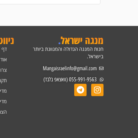
מנגה ישראל
.
ניוו
חנות המנגה הגדולה והמגוונת ביותר
דף 
בישראל.
אודו
Mangaisraelinfo@gmail.com
צרו
055-991-9563 (וואצאפ בלבד)
תקנ
מדינ
מדינ
הצה