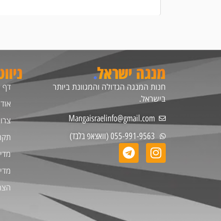
מנגה ישראל
.
ניוו
חנות המנגה הגדולה והמגוונת ביותר
דף 
בישראל.
אודו
Mangaisraelinfo@gmail.com
צרו
055-991-9563 (וואצאפ בלבד)
תקנ
מדינ
מדינ
הצה