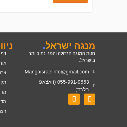
מנגה ישראל
.
ניוו
חנות המנגה הגדולה והמגוונת ביותר
דף 
בישראל.
אוד
Mangaisraelinfo@gmail.com
צרו
055-991-9563 (וואצאפ
תקנ
בלבד)
מדינ
מדינ
הצה