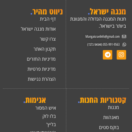
מנגה ישראל
.
ניווט מהיר
.
חנות המנגה הגדולה והמגוונת
דף הבית
ביותר בישראל.
אודות מנגה ישראל
Mangaisraelinfo@gmail.com
צרו קשר
055-991-9563 (וואצאפ בלבד)
תקנון האתר
מדיניות החזרים
מדיניות פרטיות
הצהרת נגישות
קטגוריות החנות
.
אנימות
.
מנגות
איש המסור
בלו לוק
מאנהוות
בליץ'
בוקס סטים