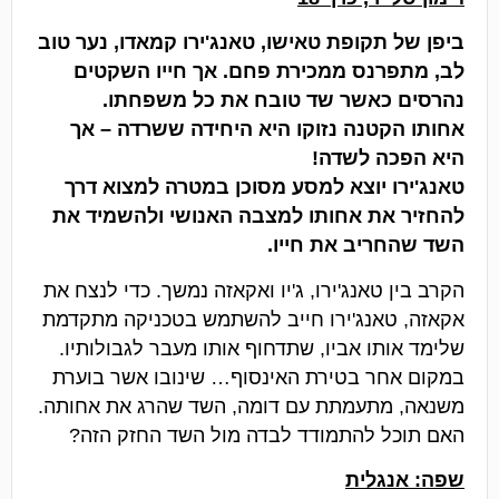
ביפן של תקופת טאישו, טאנג'ירו קמאדו, נער טוב
לב, מתפרנס ממכירת פחם. אך חייו השקטים
נהרסים כאשר שד טובח את כל משפחתו.
אחותו הקטנה נזוקו היא היחידה ששרדה – אך
היא הפכה לשדה!
טאנג'ירו יוצא למסע מסוכן במטרה למצוא דרך
להחזיר את אחותו למצבה האנושי ולהשמיד את
השד שהחריב את חייו.
הקרב בין טאנג'ירו, ג'יו ואקאזה נמשך. כדי לנצח את
אקאזה, טאנג'ירו חייב להשתמש בטכניקה מתקדמת
שלימד אותו אביו, שתדחוף אותו מעבר לגבולותיו.
במקום אחר בטירת האינסוף… שינובו אשר בוערת
משנאה, מתעמתת עם דומה, השד שהרג את אחותה.
האם תוכל להתמודד לבדה מול השד החזק הזה?
שפה: אנגלית