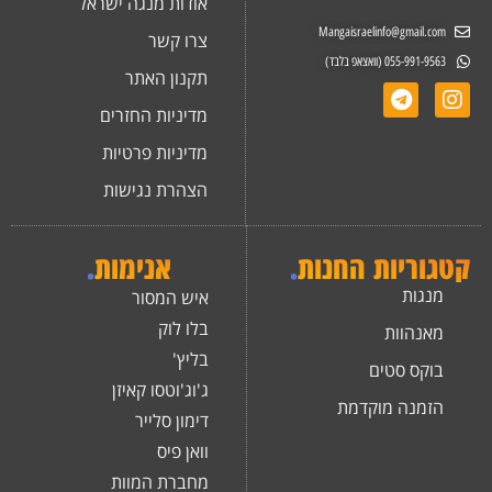
אודות מנגה ישראל
Mangaisraelinfo@gmail.com
צרו קשר
055-991-9563 (וואצאפ בלבד)
תקנון האתר
מדיניות החזרים
מדיניות פרטיות
הצהרת נגישות
קטגוריות החנות
.
אנימות
.
מנגות
איש המסור
בלו לוק
מאנהוות
בליץ'
בוקס סטים
ג'וג'וטסו קאיזן
הזמנה מוקדמת
דימון סלייר
וואן פיס
מחברת המוות