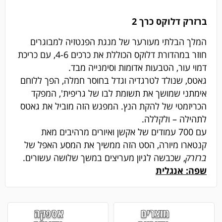
ברזרק דלוקס כרך 2
המלך הבלתי מעורער של מנגת הפנטזיה למבוגרים
חוזר במהדורת דלוקס הכוללת את כרכים 4-6, עם כריכת
דמוי עור, הטבעות אדומות וסימנייה מבד.
גאטס, שנולד לטרגדיה וגדל בחוסר חמלה, הפך ללוחם
אימתני שמושך את תשומת לבו של גריפית', המפקד
הכריזמטי של להקת הנץ. המפגש הזה מוביל את גאטס
לתהילה – ולקללה.
עם 700 עמודים של אקשן ואיורים מרהיבים מאת
קנטארו מיורה, הסט הזה ממשיך את המסע האפל של
ברזרק
, שכבשה לגיון מעריצים במשך שלושה עשורים.
שפה: אנגלית
מוצרים
אספקה