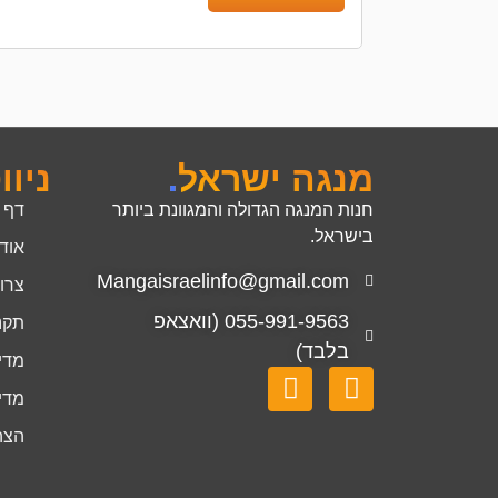
מנגה ישראל
.
ניוו
חנות המנגה הגדולה והמגוונת ביותר
דף 
בישראל.
אוד
Mangaisraelinfo@gmail.com
צרו
055-991-9563 (וואצאפ
תקנ
בלבד)
מדינ
מדינ
הצה