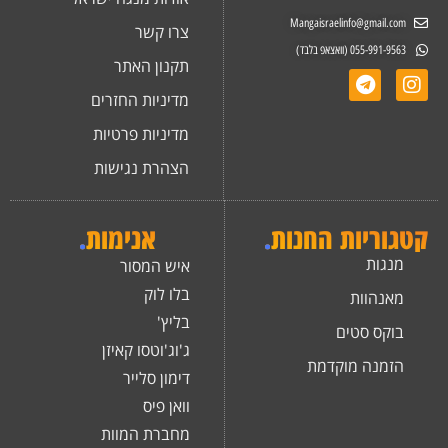
Mangaisraelinfo@gmail.com
צרו קשר
055-991-9563 (וואצאפ בלבד)
תקנון האתר
מדיניות החזרים
מדיניות פרטיות
הצהרת נגישות
קטגוריות החנות
.
אנימות
.
מנגות
איש המסור
בלו לוק
מאנהוות
בליץ'
בוקס סטים
ג'וג'וטסו קאיזן
הזמנה מוקדמת
דימון סלייר
וואן פיס
מחברת המוות