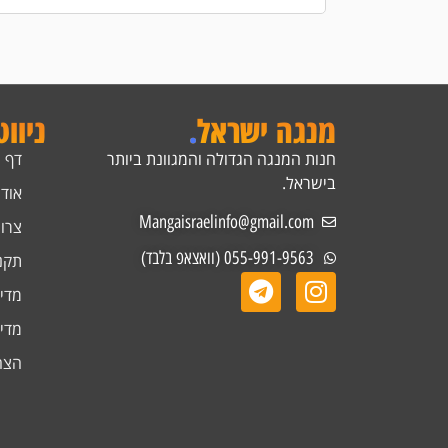
מנגה ישראל
.
ניוו
חנות המנגה הגדולה והמגוונת ביותר
דף 
בישראל.
אודו
Mangaisraelinfo@gmail.com
צרו
055-991-9563 (וואצאפ בלבד)
תקנ
מדינ
מדינ
הצה