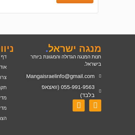
מנגה ישראל
.
ניוו
חנות המנגה הגדולה והמגוונת ביותר
דף 
בישראל.
אוד
Mangaisraelinfo@gmail.com
צרו
055-991-9563 (וואצאפ
תקנ
בלבד)
מדינ
מדינ
הצה