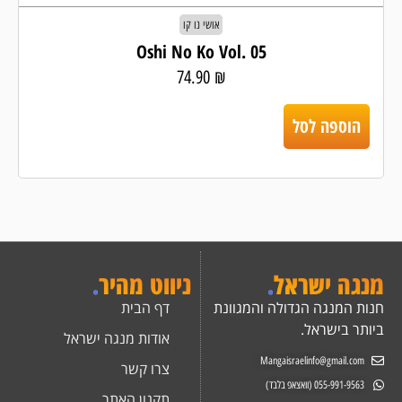
אושי נו קו
Oshi No Ko Vol. 05
74.90
₪
הוספה לסל
מנגה ישראל
.
ניווט מהיר
.
חנות המנגה הגדולה והמגוונת
דף הבית
ביותר בישראל.
אודות מנגה ישראל
Mangaisraelinfo@gmail.com
צרו קשר
055-991-9563 (וואצאפ בלבד)
תקנון האתר