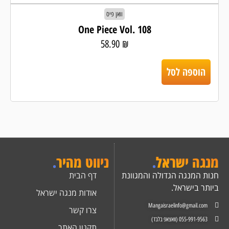
וואן פיס
One Piece Vol. 108
58.90
₪
הוספה לסל
מנגה ישראל
.
ניווט מהיר
.
חנות המנגה הגדולה והמגוונת
דף הבית
ביותר בישראל.
אודות מנגה ישראל
Mangaisraelinfo@gmail.com
צרו קשר
055-991-9563 (וואצאפ בלבד)
תקנון האתר