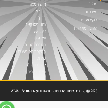
מנגות
איש המסור
בלו לוק
מאנהוות
בליץ'
בוקס סטים
ג'וג'וטסו קאיזן
הזמנה מוקדמת
דימון סלייר
וואן פיס
מחברת המוות
מתקפת הטיטאנים
נארוטו
קאיג'ו מס' 8
ראגנה קרימסון
2026 Ⓒ כל הזכויות שמורות עבור מנגה ישראל
נבנה ועוצב ב-❤️ ע"י WP4All