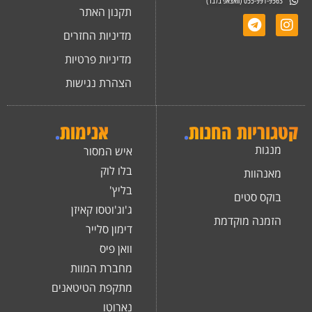
055-991-9563 (וואצאפ בלבד)
תקנון האתר
מדיניות החזרים
מדיניות פרטיות
הצהרת נגישות
קטגוריות החנות
.
אנימות
.
מנגות
איש המסור
בלו לוק
מאנהוות
בליץ'
בוקס סטים
ג'וג'וטסו קאיזן
הזמנה מוקדמת
דימון סלייר
וואן פיס
מחברת המוות
מתקפת הטיטאנים
נארוטו