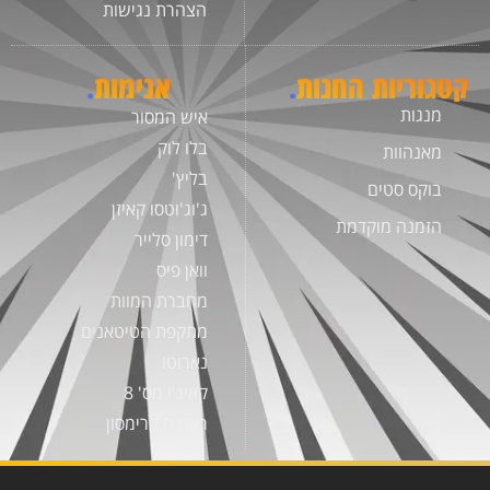
הצהרת נגישות
קטגוריות החנות
.
אנימות
.
מנגות
איש המסור
בלו לוק
מאנהוות
בליץ'
בוקס סטים
ג'וג'וטסו קאיזן
הזמנה מוקדמת
דימון סלייר
וואן פיס
מחברת המוות
מתקפת הטיטאנים
נארוטו
קאיג'ו מס' 8
ראגנה קרימסון