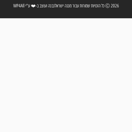
2026 Ⓒ כל הזכויות שמורות עבור מנגה ישראל
נבנה ועוצב ב-❤️ ע"י WP4All