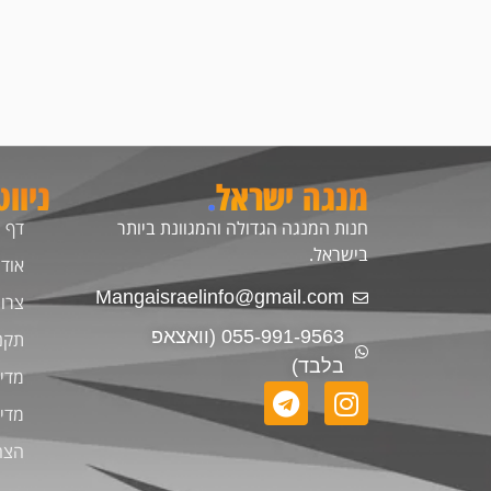
מנגה ישראל
.
ניוו
חנות המנגה הגדולה והמגוונת ביותר
דף 
בישראל.
אודו
Mangaisraelinfo@gmail.com
צרו
055-991-9563 (וואצאפ
תקנ
בלבד)
מדינ
מדינ
הצה