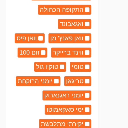
התקופה הכחולה
ואגאבונד
וואן פאנץ' מן
וואן פיס
ווינד ברייקר
זום 100
טומי
טוקיו גול
טריגאן
יומני הרוקחת
יומני ראגנארוק
ימי סאקאמוטו
יקירתי מתלבשת