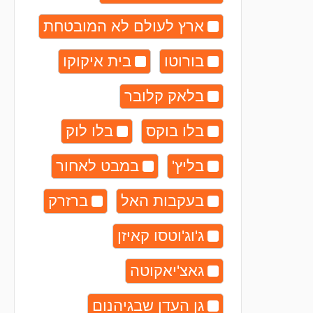
ארץ לעולם לא המובטחת
בורוטו
בית איקוקו
בלאק קלובר
בלו בוקס
בלו לוק
בליץ'
במבט לאחור
בעקבות האל
ברזרק
ג'וג'וטסו קאיזן
גאצ'יאקוטה
גן העדן שבגיהנום