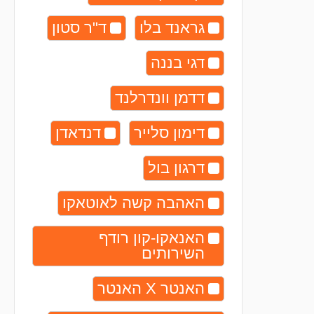
גראנד בלו
ד"ר סטון
דגי בננה
דדמן וונדרלנד
דימון סלייר
דנדאדן
דרגון בול
האהבה קשה לאוטאקו
האנאקו-קון רודף
השירותים
האנטר X האנטר