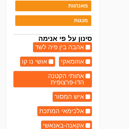
מאנהוות
מנגות
סינון על פי אנימה
אהבה בין פיה לשד
אוזומאקי
אושי נו קו
אחותי הקטנה
הדו-פרצופית
איש המסור
אלכימאי המתכת
אקאנה-באנאשי