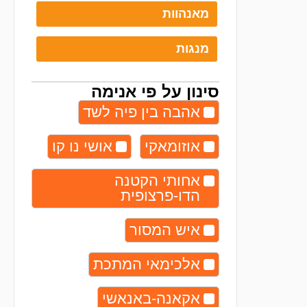
מאנהוות
מנגות
סינון על פי אנימה
אהבה בין פיה לשד
אוזומאקי
אושי נו קו
אחותי הקטנה
הדו-פרצופית
איש המסור
אלכימאי המתכת
אקאנה-באנאשי