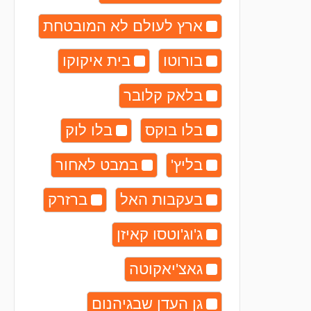
ארץ לעולם לא המובטחת
בורוטו
בית איקוקו
בלאק קלובר
בלו בוקס
בלו לוק
בליץ'
במבט לאחור
בעקבות האל
ברזרק
ג'וג'וטסו קאיזן
גאצ'יאקוטה
גן העדן שבגיהנום