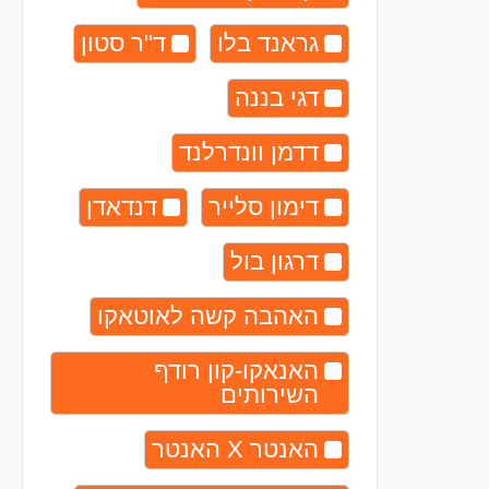
גראנד בלו
ד"ר סטון
דגי בננה
דדמן וונדרלנד
דימון סלייר
דנדאדן
דרגון בול
האהבה קשה לאוטאקו
האנאקו-קון רודף
השירותים
האנטר X האנטר