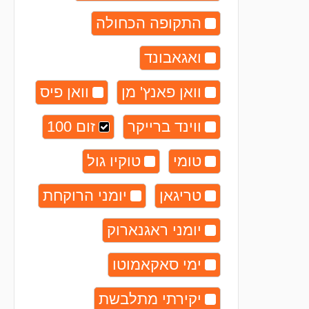
התקופה הכחולה
ואגאבונד
וואן פאנץ' מן
וואן פיס
ווינד ברייקר
זום 100
טומי
טוקיו גול
טריגאן
יומני הרוקחת
יומני ראגנארוק
ימי סאקאמוטו
יקירתי מתלבשת