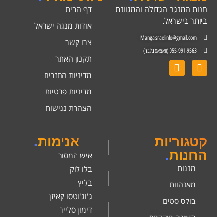
חנות המנגה הגדולה והמגוונת
דף הבית
ביותר בישראל.
אודות מנגה ישראל
Mangaisraelinfo@gmail.com
צרו קשר
055-991-9563 (וואצאפ בלבד)
תקנון האתר
מדיניות החזרים
מדיניות פרטיות
הצהרת נגישות
קטגוריות
אנימות
.
החנות
.
איש המסור
מנגות
בלו לוק
בליץ'
מאנהוות
ג'וג'וטסו קאיזן
בוקס סטים
דימון סלייר